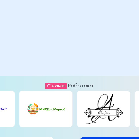
Работают
C нами